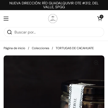
Ir al contenido
NUEVA DIRECCIÓN: RÍO GUADALQUIVIR OTE #312, DEL
VALLE, SPGG
Abrir carrit
0
Abrir menú
Página de inicio
/
Colecciones
/
TORTUGAS DE CACAHUATE