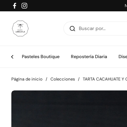
Ir al contenido
N
Facebook
Instagram
Pasteles Boutique
Repostería Diaria
Dis
Página de inicio
/
Colecciones
/
TARTA CACAHUATE Y