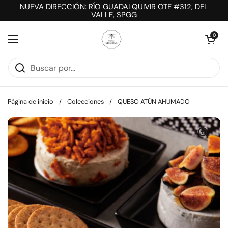
Ir al contenido
NUEVA DIRECCIÓN: RÍO GUADALQUIVIR OTE #312, DEL
VALLE, SPGG
Abrir carrit
0
Abrir menú
Página de inicio
/
Colecciones
/
QUESO ATÚN AHUMADO