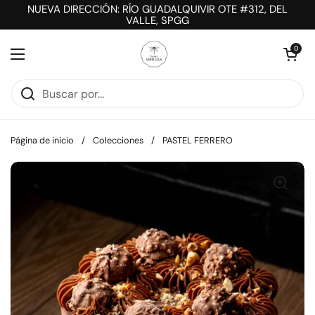
Ir al contenido
NUEVA DIRECCIÓN: RÍO GUADALQUIVIR OTE #312, DEL
VALLE, SPGG
Abrir carrit
0
Abrir menú
Página de inicio
/
Colecciones
/
PASTEL FERRERO