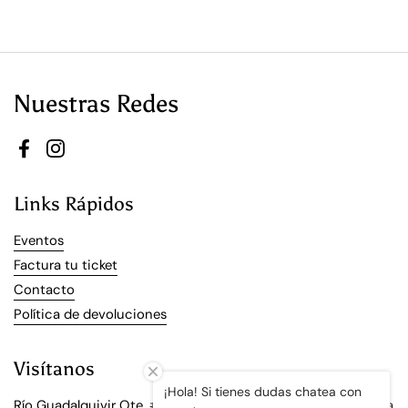
Nuestras Redes
Facebook
Instagram
Links Rápidos
Eventos
Factura tu ticket
Contacto
Política de devoluciones
Visítanos
¡Hola! Si tienes dudas chatea con
Río Guadalquivir Ote. #312 Del Valle, 66220, San Pedro Garza