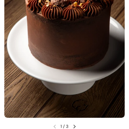
1
/
3