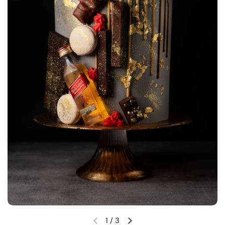
1
/
3