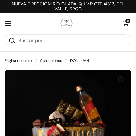
Ir al contenido
NUEVA DIRECCIÓN: RÍO GUADALQUIVIR OTE #312, DEL
VALLE, SPGG
Abrir carrit
0
Abrir menú
Página de inicio
/
Colecciones
/
DON JUAN